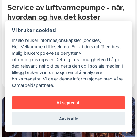
Service av luftvarmepumpe - når,
hvordan og hva det koster
Regelmessig service av luftvarmepumpen
Vi bruker cookies!
din hjelper den med å opprettholde høy
Inselo bruker informasjonskapsler (cookies)
effekt, gi jevnere innetemperatur og
Hei! Velkommen til inselo.no. For at du skal få en best
redusere risikoen for driftsstans. Her går vi
mulig brukeropplevelse benytter vi
informasjonskapsler. Dette gir oss muligheten til å gi
gjennom når du bør bestille service, hva som
deg relevant innhold på nettsiden og i sosiale medier. I
vanligvis inngår, hva det normalt koster og hva
tillegg bruker vi informasjonen til å analysere
du kan gjøre selv mellom besøkene.
bruksmønstre. Vi deler denne informasjonen med våre
samarbeidspartnere.
Aksepter alt
Avvis alle