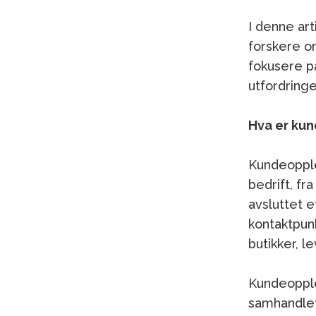
I denne art
forskere o
fokusere p
utfordring
Hva er ku
Kundeopple
bedrift, fra
avsluttet 
kontaktpunk
butikker, l
Kundeopple
samhandlet 