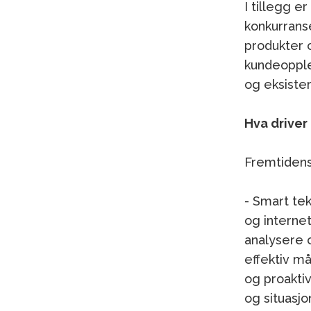
I tillegg e
konkurrans
produkter o
kundeopple
og eksiste
Hva drive
Fremtidens 
- Smart tek
og internet
analysere 
effektiv m
og proakti
og situasjon