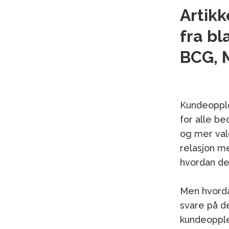
Artikk
fra b
BCG, 
Kundeopple
for alle be
og mer val
relasjon m
hvordan de 
Men hvorda
svare på d
kundeopple