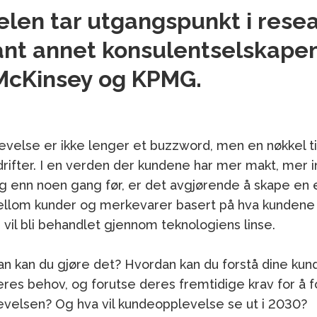
elen tar utgangspunkt i rese
lant annet konsulentselskape
McKinsey og KPMG.
velse er ikke lenger et buzzword, men en nøkkel ti
drifter. I en verden der kundene har mer makt, mer 
g enn noen gang før, er det avgjørende å skape en
ellom kunder og merkevarer basert på hva kundene 
vil bli behandlet gjennom teknologiens linse.
n kan du gjøre det? Hvordan kan du forstå dine kun
eres behov, og forutse deres fremtidige krav for å 
velsen? Og hva vil kundeopplevelse se ut i 2030?