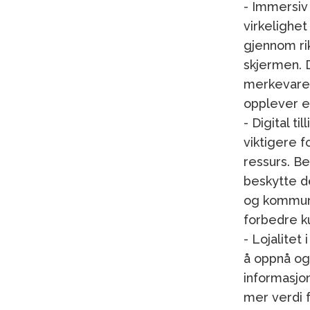
- Immersiv 
virkelighet
gjennom ri
skjermen. 
merkevarer
opplever et
- Digital ti
viktigere f
ressurs. Be
beskytte de
og kommuni
forbedre k
- Lojalitet
å oppnå og
informasjo
mer verdi 