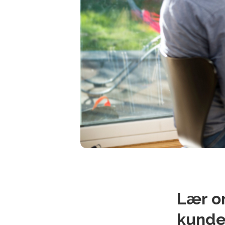
Lær o
kundet