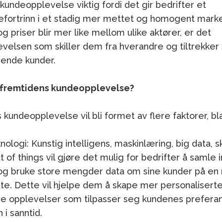
r kundeopplevelse viktig fordi det gir bedrifter et
efortrinn i et stadig mer mettet og homogent mark
g priser blir mer like mellom ulike aktører, er det
velsen som skiller dem fra hverandre og tiltrekker
rende kunder.
r fremtidens kundeopplevelse?
kundeopplevelse vil bli formet av flere faktorer, bl
nologi: Kunstig intelligens, maskinlæring, big data, 
t of things vil gjøre det mulig for bedrifter å samle i
og bruke store mengder data om sine kunder på en 
åte. Dette vil hjelpe dem å skape mer personaliserte
ve opplevelser som tilpasser seg kundenes preferan
 i sanntid.