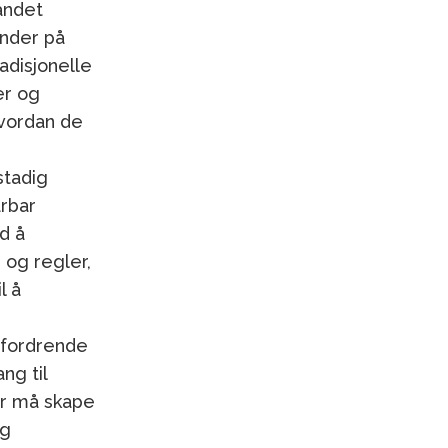
landet
under på
adisjonelle
er og
hvordan de
 stadig
årbar
d å
 og regler,
l å
utfordrende
ng til
er må skape
og