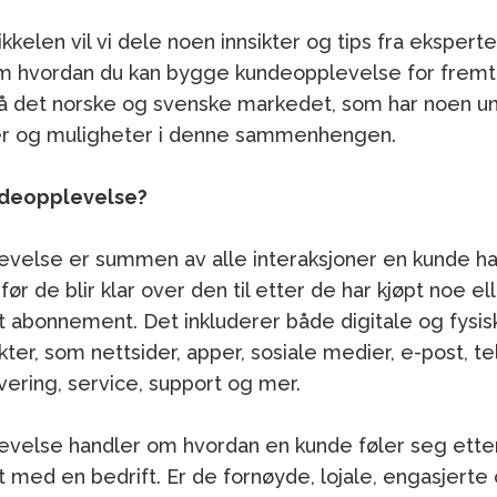
ikkelen vil vi dele noen innsikter og tips fra ekspert
m hvordan du kan bygge kundeopplevelse for fremtid
å det norske og svenske markedet, som har noen un
er og muligheter i denne sammenhengen.
ndeopplevelse?
velse er summen av alle interaksjoner en kunde h
 før de blir klar over den til etter de har kjøpt noe el
et abonnement. Det inkluderer både digitale og fysis
ter, som nettsider, apper, sosiale medier, e-post, te
evering, service, support og mer.
velse handler om hvordan en kunde føler seg etter
med en bedrift. Er de fornøyde, lojale, engasjerte o