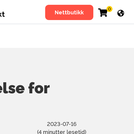
0
Nettbutikk
kt
lse for
2023-07-16
(
4
minutter lesetid)