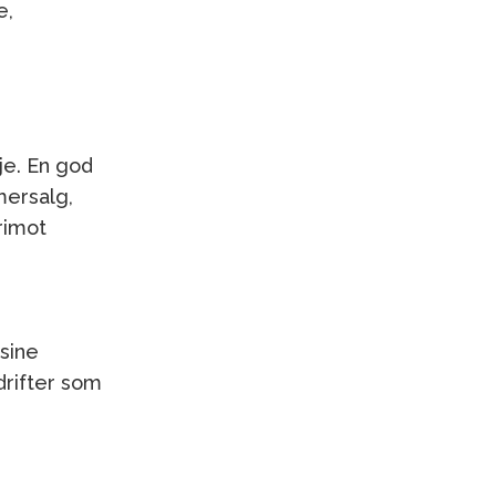
e,
je. En god
mersalg,
rimot
e
sine
drifter som