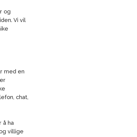
er og
en. Vi vil
ike
ar med en
ler
ke
lefon, chat,
 å ha
g villige