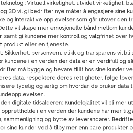
teknologi: Virtuell virkelighet, utvidet virkelighet, b
 og 3D vil gi bedrifter nye måter å engasjere sine k
ke og interaktive opplevelser som går utover den tr
Dette vil skape mer emosjonelle bånd mellom kund
, samt gi kundene mer kontroll og valgfrihet over 
 produkt eller en tjeneste.
llit: Sikkerhet, personvern, etikk og transparens vil bli
or kundene i en verden der data er en verdifull og s
drifter må bygge og bevare tillit hos sine kunder ve
res data, respektere deres rettigheter, følge lover
sere tydelig og ærlig om hvordan de bruker data ti
undeopplevelsen.
 i den digitale tidsalderen: Kundelojalitet vil bli mer 
 opprettholde i en verden der kundene har mer tilga
n, sammenligning og bytte av leverandører. Bedrift
for sine kunder ved å tilby mer enn bare produkter 