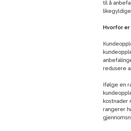
til å anbef
likegyldige
Hvorfor er
Kundeopplev
kundeopplev
anbefaling
redusere al
Ifølge en 
kundeopple
kostnader 
rangerer h
gjennomsni