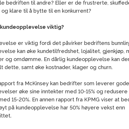
ale bedriften til andre? Eller er de frustrerte, skuffed
 og klare til å bytte til en konkurrent?
 kundeopplevelse viktig?
else er viktig fordi det påvirker bedriftens bunnlin
else kan øke kundetilfredshet, lojalitet, gjenkjøp, 
er og omdømme. En dårlig kundeopplevelse kan de
t dette, samt øke kostnader, klager og churn.
rapport fra McKinsey kan bedrifter som leverer god
velser øke sine inntekter med 10-15% og redusere 
med 15-20%. En annen rapport fra KPMG viser at be
øyt på kundeopplevelse har 50% høyere vekst enn
ttet.