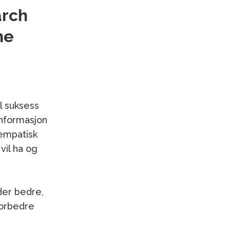
arch
ne
l suksess
informasjon
 empatisk
vil ha og
der bedre,
forbedre