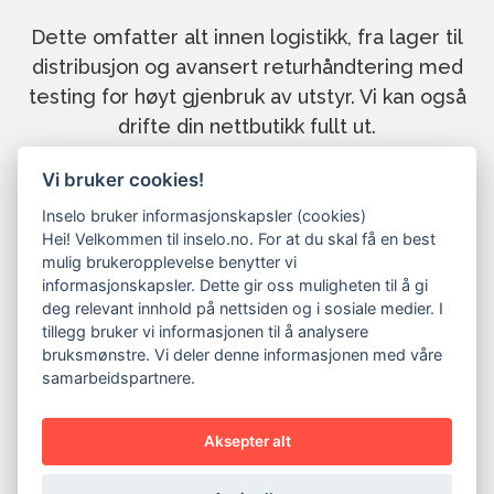
Dette omfatter alt innen logistikk, fra lager til
distribusjon og avansert returhåndtering med
testing for høyt gjenbruk av utstyr. Vi kan også
drifte din nettbutikk fullt ut.
Vi bruker cookies!
For produsenter eller nettbutikker som ønsker
en direktemodell mot både bedrifts- og
Inselo bruker informasjonskapsler (cookies)
Hei! Velkommen til inselo.no. For at du skal få en best
konsumentmarkedet, leverer vi landsdekkende
mulig brukeropplevelse benytter vi
installasjoner med en lik inngangspris for alle
informasjonskapsler. Dette gir oss muligheten til å gi
kunder – dette forenkler kundereisen og
deg relevant innhold på nettsiden og i sosiale medier. I
tillegg bruker vi informasjonen til å analysere
eliminerer behovet for å sende leads for
bruksmønstre. Vi deler denne informasjonen med våre
pristilbud. Vår Field Service-kompetanse sikrer
samarbeidspartnere.
profesjonell service i felten for tekniske
produkter som elbilladere og varmepumper.
Aksepter alt
I tillegg leverer vi intelligent