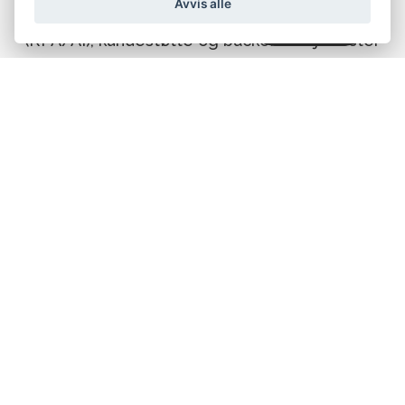
Avvis alle
serviceorkestrering, med automatisering
(RPA/AI), kundestøtte og backoffice-tjenester
som sikrer enestående effektivitet og
reduserer manuelle prosesser.
Våre logistikk- tjenester
Vi sørger for at logistikken din fungerer, og kan
håndtere alt. Vi løser alt fra enkle, skalerbare
oppdrag med standardiserte løsninger til de
mest komplekse logistikkutfordringer.
Målgruppen vår spenner fra små startups til
store selskaper fra et bredt spekter av bransjer.