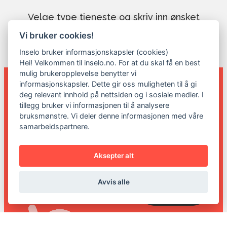
Velge type tjeneste og skriv inn ønsket
postnummer for å se om vi har dekning hos
Vi bruker cookies!
deg.
Inselo bruker informasjonskapsler (cookies)
Hei! Velkommen til inselo.no. For at du skal få en best
mulig brukeropplevelse benytter vi
informasjonskapsler. Dette gir oss muligheten til å gi
deg relevant innhold på nettsiden og i sosiale medier. I
tillegg bruker vi informasjonen til å analysere
Velg type installatør
bruksmønstre. Vi deler denne informasjonen med våre
samarbeidspartnere.
Angi ditt postnummer
Aksepter alt
Sjekk
Avvis alle