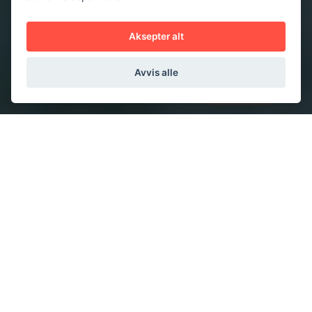
Aksepter alt
Avvis alle
Hjertelig velkommen til
Inselo
Vi hjelper din bedrift med å optimalisere og
drifte kundereisen. Ved å koble avansert IT med
praktisk gjennomføringsevne leverer vi
løsninger innen installasjon, service og logistikk