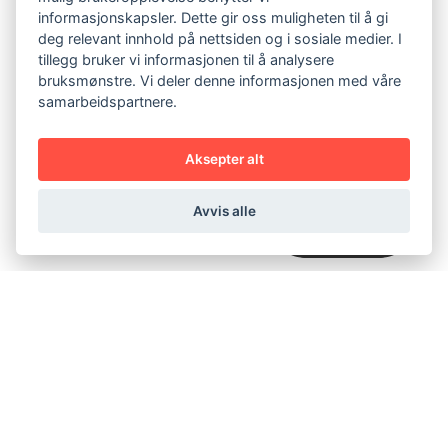
positiv omtale. Inselo er den perfekte
informasjonskapsler. Dette gir oss muligheten til å gi
partneren for bedrifter som vil ta sin
deg relevant innhold på nettsiden og i sosiale medier. I
tillegg bruker vi informasjonen til å analysere
bruksmønstre. Vi deler denne informasjonen med våre
samarbeidspartnere.
Hva er viktig for å
optimalisere
Aksepter alt
kundeopplevelsen?
Avvis alle